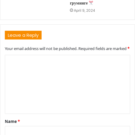
груминге
April 9, 2024
Leave a Reply
Your email address will not be published.
Required fields are marked
*
C
o
m
m
e
n
t
Name
*
*