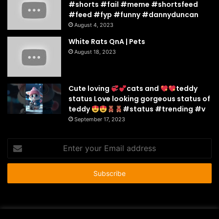
#shorts #fail #meme #shortsfeed
#feed #fyp #funny #dannyduncan
August 4, 2023
White Rats QnA | Pets
August 18, 2023
Cute loving
cats and
teddy
status Love looking gorgeous status of
teddy
#status #trending #v
September 17, 2023
Enter
your
Email
address
© Copyright 2026 - All Rights Reserved |
HousePetsCare.com