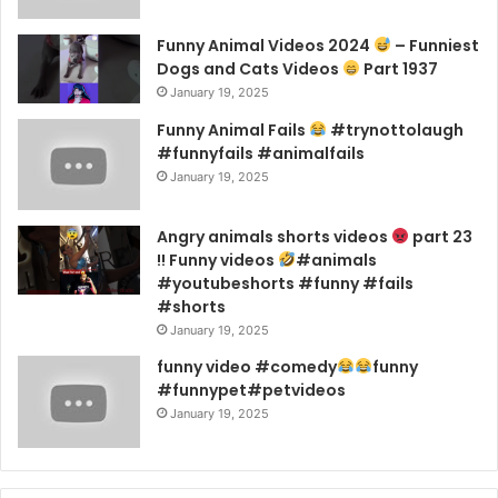
Funny Animal Videos 2024
– Funniest
Dogs and Cats Videos
Part 1937
January 19, 2025
Funny Animal Fails
#trynottolaugh
#funnyfails #animalfails
January 19, 2025
Angry animals shorts videos
part 23
!! Funny videos
#animals
#youtubeshorts #funny #fails
#shorts
January 19, 2025
funny video #comedy
funny
#funnypet#petvideos
January 19, 2025